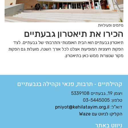
מיזמים ופעילויות
הכירו את תיאטרון גבעתיים
תיאטרון גבעתיים הוא הבית האומנותי והתרבותי של גבעתיים. לצד
הפקות חיצוניות המופיעות אצלנו לכל אורך השנה, מועלות גם הפקות
מקור שנוצרות ממש כאן בתיאטרון.
קהילתיים - תרבות, פנאי וקהילה בגבעתיים
ויצמן 19, גבעתיים 5339108
טלפון: 03-5445005
דוא"ל:
pniyot@kehilatayim.org.il
הקליקו לניווט עם Waze
ניווט באתר